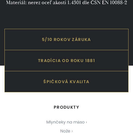
Materiál: nerez oceľ akosti 1.4301 dle ČSN EN 10088-2
5/10 ROKOV ZÁRUKA
TRADÍCIA OD ROKU 1881
ŠPIČKOVÁ KVALITA
PRODUKTY
Mlynčeky na mäso
Nože