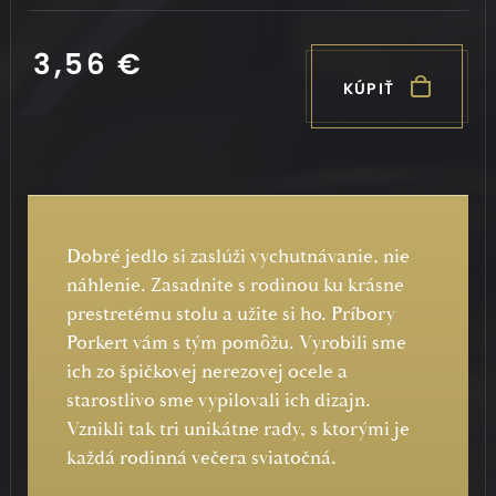
3,56 €
KÚPIŤ
Dobré jedlo si zaslúži vychutnávanie, nie
náhlenie. Zasadnite s rodinou ku krásne
prestretému stolu a užite si ho. Príbory
Porkert vám s tým pomôžu. Vyrobili sme
ich zo špičkovej nerezovej ocele a
starostlivo sme vypilovali ich dizajn.
Vznikli tak tri unikátne rady, s ktorými je
každá rodinná večera sviatočná.