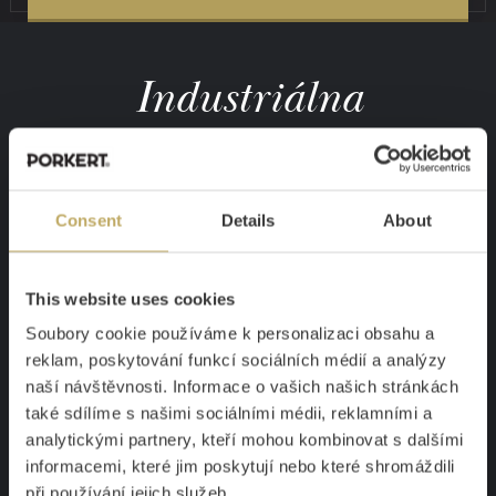
Industriálna
jednoduchosť
Consent
Details
About
KRÁSA JE V ČISTOTE
This website uses cookies
Funkcia a čistý dizajn. Je toto definícia vášho domova?
Soubory cookie používáme k personalizaci obsahu a
Prečo by mali byť vaše príbory iné?
reklam, poskytování funkcí sociálních médií a analýzy
naší návštěvnosti. Informace o vašich našich stránkách
Prestrite k rodinnej večeri s príbormi Eva, ktoré sme
také sdílíme s našimi sociálními médii, reklamními a
navrhli pre milovníkov čistých línií a geometrických
analytickými partnery, kteří mohou kombinovat s dalšími
tvarov.
informacemi, které jim poskytují nebo které shromáždili
při používání jejich služeb.