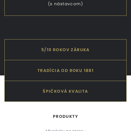
(s nástavcom)
5/10 ROKOV ZÁRUKA
TRADÍCIA OD ROKU 1881
ŠPIČKOVÁ KVALITA
PRODUKTY
Mlynčeky na mäso