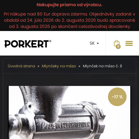
Nakupujte priamo od výrobcu.
Pri nákupe nad 80 Eur doprava zdarma. Objednávky zadané v
období od 24. júla 2026 do 2. augusta 2026 budú spracované
od 3. augusta 2026 po skončení celozávodnej dovolenky
SK
Úvodná strana
Mlynčeky na mäso
Mlynček na mäso č. 8
-17 %