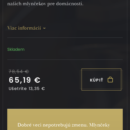
našich mlynčekov pre domácnosti.
Viac informácií
Skladem
78,54 €
65,19 €
KÚPIŤ
Ušetríte
13,35 €
Dobré veci nepotrebujú zmenu. Mlynčeky