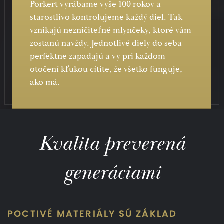
Porkert vyrábame vyše 100 rokov a
starostlivo kontrolujeme každý diel. Tak
vznikajú nezničiteľné mlynčeky, ktoré vám
zostanú navždy. Jednotlivé diely do seba
perfektne zapadajú a vy pri každom
otočení kľukou cítite, že všetko funguje,
ako má.
Kvalita preverená
generáciami
POCTIVÉ MATERIÁLY SÚ ZÁKLAD