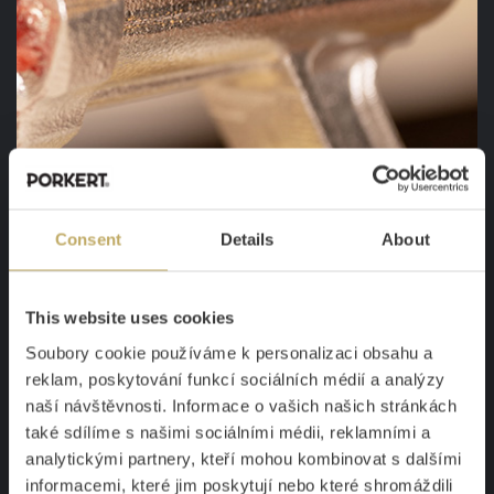
Consent
Details
About
STAROSTLIVÉ OPRACOVANIE, ABY DO
SEBA VŠETKO ZAPADLO
This website uses cookies
Soubory cookie používáme k personalizaci obsahu a
Dobre vyrobený mlynček
pri mletí na prázdno "ševelí",
reklam, poskytování funkcí sociálních médií a analýzy
a tak dáva najavo, že do seba všetko presne zapadá.
naší návštěvnosti. Informace o vašich našich stránkách
Presne taký zvuk môžete čakať od našich mlynčekov.
také sdílíme s našimi sociálními médii, reklamními a
analytickými partnery, kteří mohou kombinovat s dalšími
Starostlivo obrábame
a kontrolujeme každú časť, aby
informacemi, které jim poskytují nebo které shromáždili