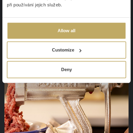
do seba
diely ľahko zapadli
. Vďaka tomu máte
při používání jejich služeb.
mlynček zostavený za pár sekúnd, ľahko sa udržuje a
perfektne melie.
Allow all
Customize
Deny